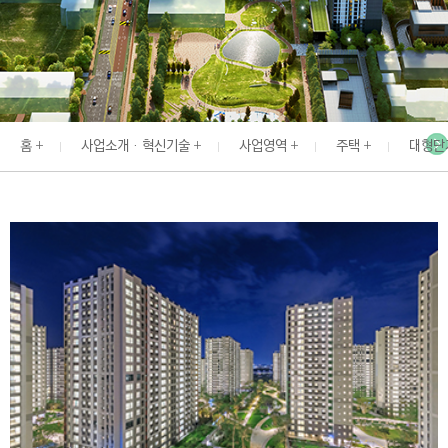
I
N
E
E
R
홈
사업소개 · 혁신기술
사업영역
주택
대형단
I
N
G
&
C
O
N
S
T
R
U