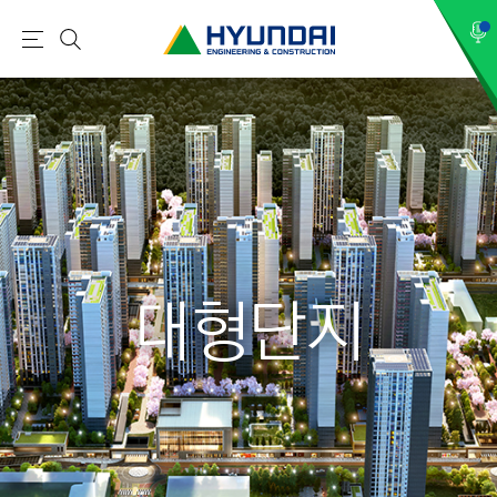
현
메
검
대
뉴
색
건
설
(
H
Y
U
N
대형단지
D
A
I
:
E
N
G