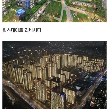
C
T
I
O
N
힐스테이트 리버시티
)