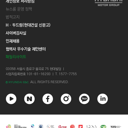
개인정보 처리방침
뉴스룸 운영 정책
법적고지
Hㆍ두드림(현대건설 신문고)
사이버감사실
인재채용
협력사 우수기술 제안센터
패밀리사이트
03058 서울시 종로구 율곡로 75 현대빌딩 ㅣ
사업자등록번호 101-81-16293 ㅣ T. 1577-7755
ALL RIGHTS RESERVED.
© HYUNDAI E&C.
유
네
페
인
카
링
튜
이
이
스
카
크
브
버
스
타
오
드