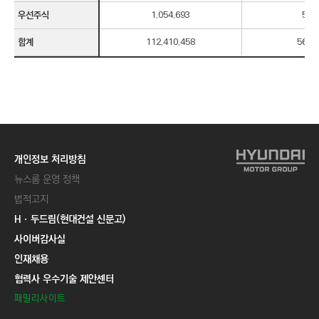
우선주식
1,054,693
5,2
합계
112,410,458
562,
개인정보 처리방침
뉴스룸 운영 정책
법적고지
Hㆍ두드림(현대건설 신문고)
사이버감사실
인재채용
협력사 우수기술 제안센터
패밀리사이트