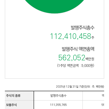
C
T
I
O
N
발행주식총수
)
112,410,458
주
발행주식 액면총액
562,052
백만원
(1주당 액면금액 : 5,000원)
2025년 12월 31일 기준(단위 : 주, 백만원)
주식의 종류
발행주식총수
액면
주식의 종류, 발행주식총수, 액면총액, 비중의 정보가 있습니다.
보통주식
111,355,765
556,