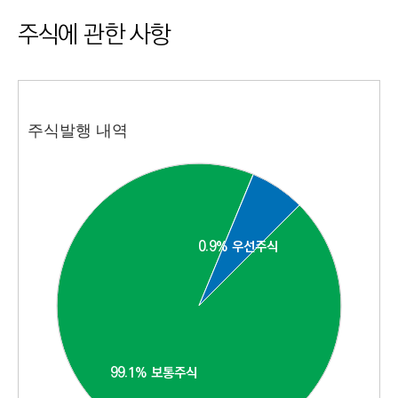
I
주식에 관한 사항
N
E
E
R
주식발행 내역
I
N
G
&
C
0.9% 우선주식
0.9% 우선주식
O
N
S
T
R
99.1% 보통주식
99.1% 보통주식
U