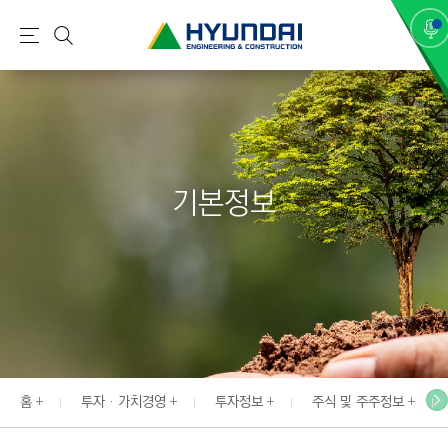
현
메
검
대
뉴
색
건
설
(
H
기본정보
Y
U
N
D
A
I
:
E
홈
투자 · 가치경영
투자정보
주식 및 주주정보
N
G