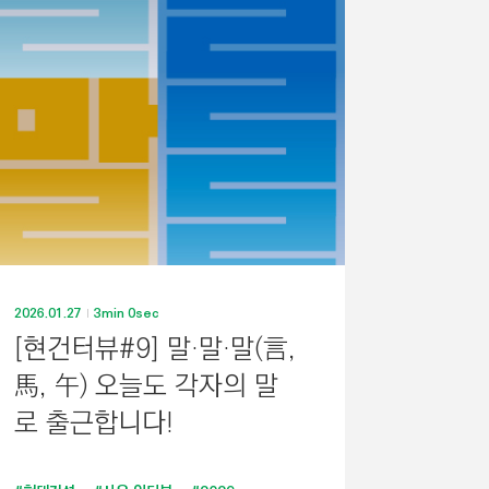
2026.01.27
3min 0sec
[현건터뷰#9] 말·말·말(言,
馬, 午) 오늘도 각자의 말
로 출근합니다!