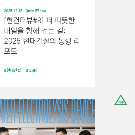
2025.12.16
3min 57sec
[현건터뷰#8] 더 따뜻한
내일을 향해 걷는 길:
2025 현대건설의 동행 리
포트
#현대건설
#CSR
맨
위
로
이
동