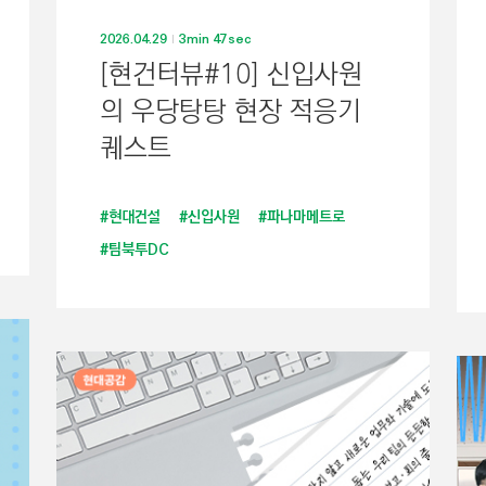
2026.04.29
3min 47sec
[현건터뷰#10] 신입사원
의 우당탕탕 현장 적응기
퀘스트
#현대건설
#신입사원
#파나마메트로
#팀북투DC