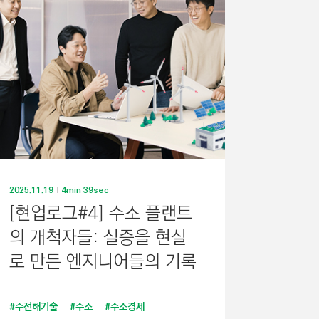
링
크
2025.11.19
4min 39sec
[현업로그#4] 수소 플랜트
의 개척자들: 실증을 현실
로 만든 엔지니어들의 기록
#수전해기술
#수소
#수소경제