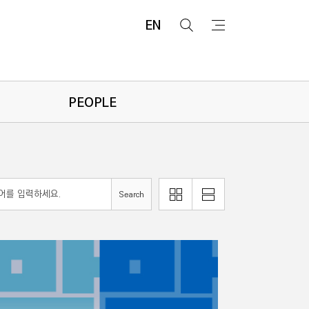
EN
검
메
색
뉴
PEOPLE
리
Search
이
스
미
트
지
로
로
보
보
기
기