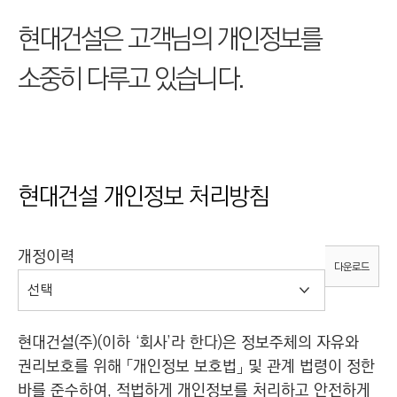
I
현대건설은 고객님의 개인정보를
N
E
소중히 다루고 있습니다.
E
R
I
N
G
현대건설 개인정보 처리방침
&
C
O
개정이력
다운로드
N
S
T
현대건설(주)(이하 ‘회사’라 한다)은 정보주체의 자유와
R
권리보호를 위해 「개인정보 보호법」 및 관계 법령이 정한
U
바를 준수하여, 적법하게 개인정보를 처리하고 안전하게