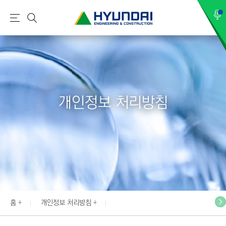
현
메
검
대
뉴
색
건
설
(
H
개인정보 처리방침
Y
U
N
D
A
I
:
E
홈
개인정보 처리방침
N
G