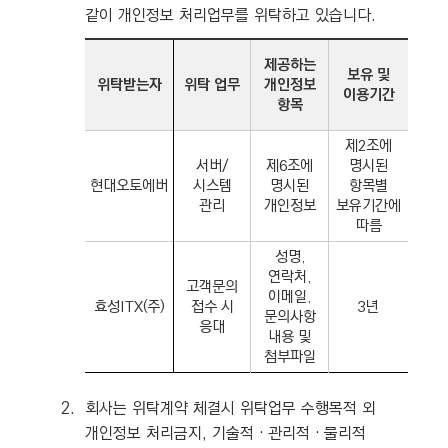
같이 개인정보 처리업무를 위탁하고 있습니다.
제공하는
보유 및
위탁받는자
위탁 업무
개인정보
이용기간
항목
제2조에
서버/
제6조에
명시된
현대오토에버
시스템
명시된
항목별
관리
개인정보
보유기간에
따름
성명,
연락처,
고객문의
이메일,
효성ITX(주)
접수 시
3년
문의사항
응대
내용 및
첨부파일
2.
회사는 위탁계약 체결시 위탁업무 수행목적 외
개인정보 처리금지, 기술적‧관리적‧물리적