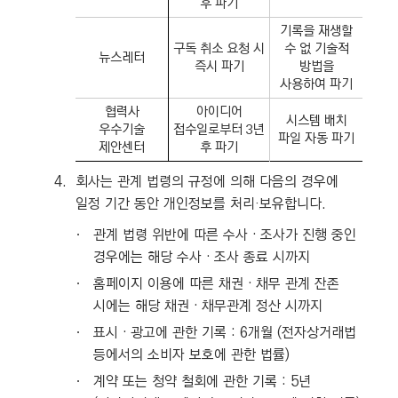
후 파기
기록을 재생할
구독 취소 요청 시
수 없 기술적
뉴스레터
즉시 파기
방법을
사용하여 파기
협력사
아이디어
시스템 배치
우수기술
접수일로부터 3년
파일 자동 파기
제안센터
후 파기
4.
회사는 관계 법령의 규정에 의해 다음의 경우에
일정 기간 동안 개인정보를 처리·보유합니다.
ㆍ
관계 법령 위반에 따른 수사‧조사가 진행 중인
경우에는 해당 수사‧조사 종료 시까지
ㆍ
홈페이지 이용에 따른 채권‧채무 관계 잔존
시에는 해당 채권‧채무관계 정산 시까지
ㆍ
표시‧광고에 관한 기록 : 6개월 (전자상거래법
등에서의 소비자 보호에 관한 법률)
ㆍ
계약 또는 청약 철회에 관한 기록 : 5년