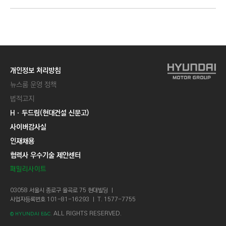
개인정보 처리방침
뉴스룸 운영 정책
법적고지
Hㆍ두드림(현대건설 신문고)
사이버감사실
인재채용
협력사 우수기술 제안센터
패밀리사이트
03058 서울시 종로구 율곡로 75 현대빌딩 ㅣ
사업자등록번호 101-81-16293 ㅣ T. 1577-7755
ALL RIGHTS RESERVED.
© HYUNDAI E&C.