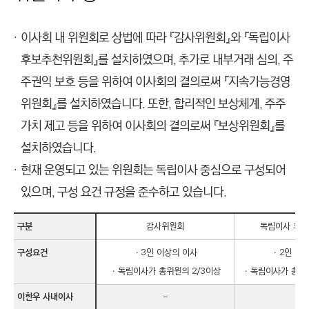
C
T
이사회 내 위원회로 상법에 따라 『감사위원회』와 『독립이사
I
O
후보추천위원회』를 설치하였으며, 추가로 내부거래 심의, 주
N
주권익 보호 등을 위하여 이사회의 결의로써 『지속가능경영
)
위원회』를 설치하였습니다. 또한, 합리적인 보상체계, 주주
가치 제고 등을 위하여 이사회의 결의로써 『보상위원회』를
설치하였습니다.
현재 운영되고 있는 위원회는 독립이사 중심으로 구성되어
있으며, 구성 요건 규정을 준수하고 있습니다.
구분
감사위원회
독립이사 후
구성요건
ㆍ3인 이상의 이사
ㆍ2인 이
ㆍ독립이사가 총위원의 2/3이상
ㆍ독립이사가 총위
이한우 사내이사
-
위