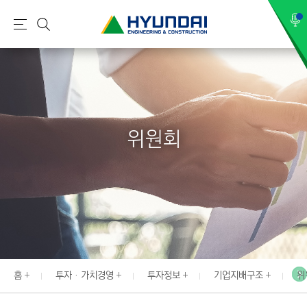
현
메
검
대
뉴
색
건
설
(
H
위원회
Y
U
N
D
A
I
:
E
홈
투자 · 가치경영
투자정보
기업지배구조
위
N
G