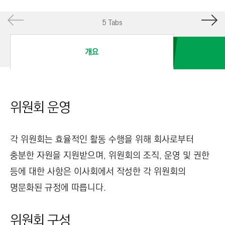
I
N
5 Tabs
E
E
개요
R
I
N
G
위원회 운영
&
C
각 위원회는 효율적인 활동 수행을 위해 회사로부터
O
충분한 자원을 지원받으며, 위원회의 조직, 운영 및 권한
N
등에 대한 사항은 이사회에서 작성한 각 위원회의
S
T
명문화된 규정에 따릅니다.
R
U
위원회 구성