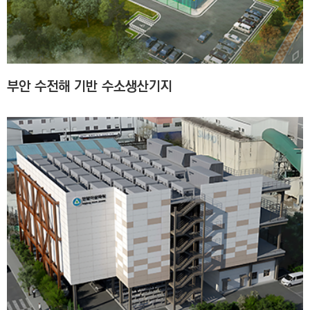
C
T
I
O
N
부안 수전해 기반 수소생산기지
)