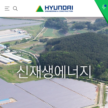
현
메
검
대
뉴
색
건
설
(
H
Y
U
N
신재생에너지
D
A
I
:
E
N
G