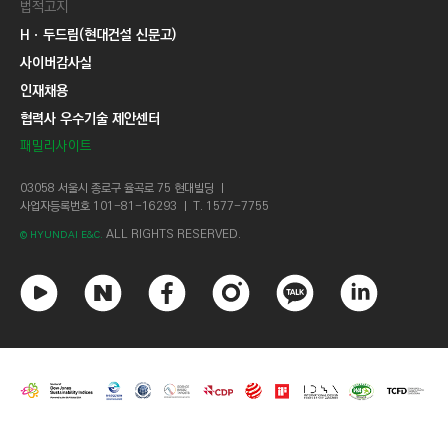
법적고지
Hㆍ두드림(현대건설 신문고)
사이버감사실
인재채용
협력사 우수기술 제안센터
패밀리사이트
03058 서울시 종로구 율곡로 75 현대빌딩 ㅣ
사업자등록번호 101-81-16293 ㅣ T. 1577-7755
ALL RIGHTS RESERVED.
© HYUNDAI E&C.
유
네
페
인
카
링
튜
이
이
스
카
크
브
버
스
타
오
드
북
그
톡
인
램