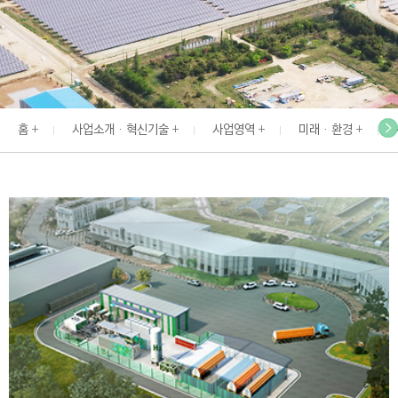
I
N
E
E
R
홈
사업소개 · 혁신기술
사업영역
미래 · 환경
I
N
G
&
C
O
N
S
T
R
U