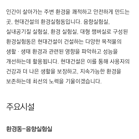
I
인간이 살아가는 주변 환경을 쾌적하고 안전하게 만드는
N
곳, 현대건설의 환경실험동입니다. 음향실험실,
E
E
실내공기질 실험실, 환경 실험실, 대형 챔버실로 구성된
R
환경실험동은 현대건설이 건설하는 다양한 목적물의
I
생활 · 생태 환경과 관련된 영향을 파악하고 성능을
N
개선하는데 활용됩니다. 현대건설은 이를 통해 사용자의
G
건강과 더 나은 생활을 보장하고, 지속가능한 환경을
&
C
보존하는데 최선의 노력을 기울이겠습니다.
O
N
주요시설
S
T
R
환경동-음향실험실
U