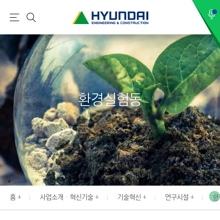
현
메
검
대
뉴
색
건
설
(
H
환경실험동
Y
U
N
D
A
I
:
E
홈
사업소개 · 혁신기술
기술혁신
연구시설
환
N
G