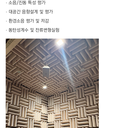
C
소음/진동 특성 평가
T
대공간 음향설계 및 평가
I
환경소음 평가 및 저감
O
동탄성계수 및 잔류변형실험
N
)