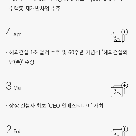
수택동 재개발사업 수주
4
Apr
해외건설 1조 달러 수주 및 60주년 기념식 `해외건설의
탑(金)` 수상
3
Mar
상장 건설사 최초 `CEO 인베스터데이` 개최
2
Feb