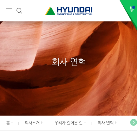
현
메
검
대
뉴
색
건
설
(
H
회사 연혁
Y
U
N
D
A
I
:
E
홈
회사소개
우리가 걸어온 길
회사 연혁
N
G