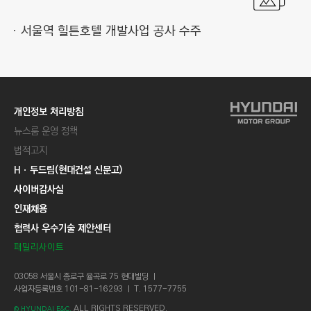
서울역 힐튼호텔 개발사업 공사 수주
개인정보 처리방침
뉴스룸 운영 정책
법적고지
Hㆍ두드림(현대건설 신문고)
사이버감사실
인재채용
협력사 우수기술 제안센터
패밀리사이트
03058 서울시 종로구 율곡로 75 현대빌딩 ㅣ
사업자등록번호 101-81-16293 ㅣ T. 1577-7755
ALL RIGHTS RESERVED.
© HYUNDAI E&C.