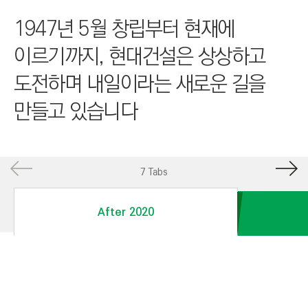
I
1947년 5월 창립부터 현재에
N
E
이르기까지, 현대건설은 상상하고
E
도전하며 내일이라는 새로운 길을
R
I
만들고 있습니다
N
G
&
7 Tabs
C
O
After 2020
N
S
T
R
U