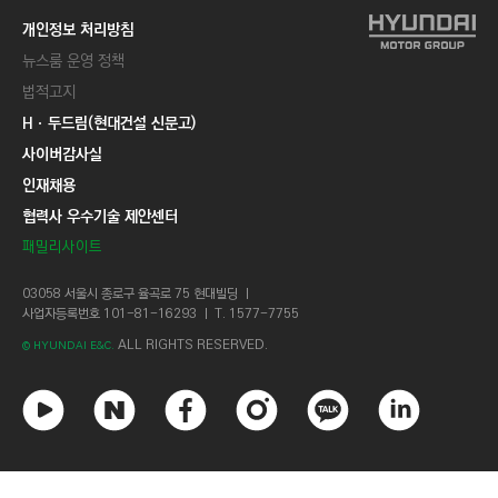
개인정보 처리방침
뉴스룸 운영 정책
법적고지
Hㆍ두드림(현대건설 신문고)
사이버감사실
인재채용
협력사 우수기술 제안센터
패밀리사이트
03058 서울시 종로구 율곡로 75 현대빌딩 ㅣ
사업자등록번호 101-81-16293 ㅣ T. 1577-7755
ALL RIGHTS RESERVED.
© HYUNDAI E&C.
유
네
페
인
카
링
튜
이
이
스
카
크