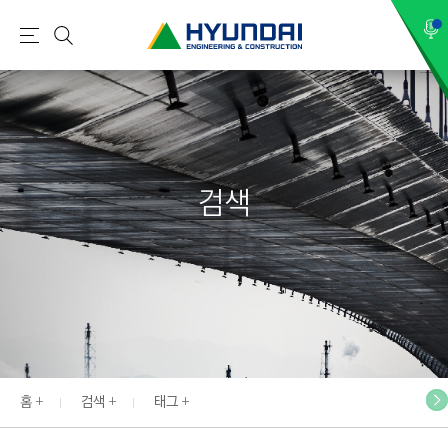
현
메
검
대
뉴
색
건
설
(
H
검색
Y
U
N
D
A
I
:
E
홈
검색
태그
N
G