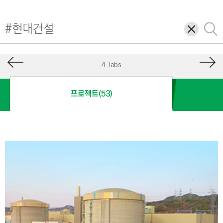
I
N
삭
검
E
제
색
E
R
4 Tabs
I
N
프로젝트(53)
G
&
C
O
N
S
T
R
U