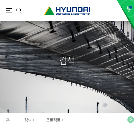
현
메
검
대
뉴
색
건
설
(
H
검색
Y
U
N
D
A
I
:
E
홈
검색
프로젝트
N
G