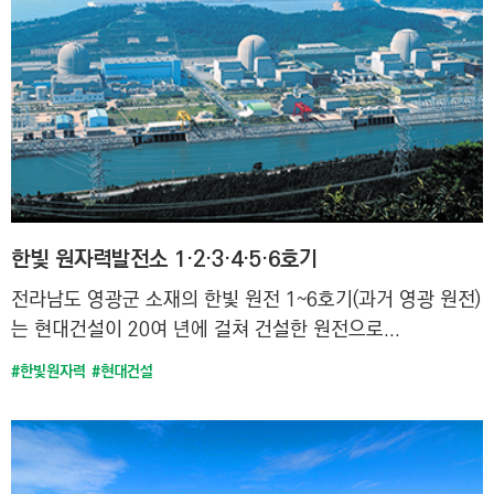
한빛 원자력발전소 1·2·3·4·5·6호기
전라남도 영광군 소재의 한빛 원전 1~6호기(과거 영광 원전)
는 현대건설이 20여 년에 걸쳐 건설한 원전으로...
#한빛원자력
#현대건설