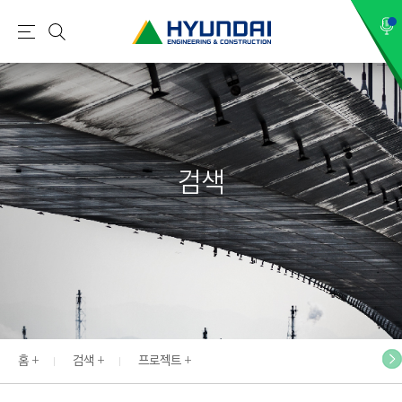
현
메
검
대
뉴
색
건
설
(
H
검색
Y
U
N
D
A
I
:
E
홈
검색
프로젝트
N
G