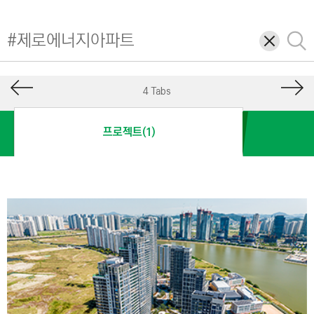
I
N
삭
검
E
제
색
E
R
4 Tabs
I
N
프로젝트(1)
G
&
C
O
N
S
T
R
U