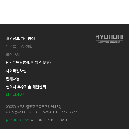
개인정보 처리방침
뉴스룸 운영 정책
법적고지
Hㆍ두드림(현대건설 신문고)
사이버감사실
인재채용
협력사 우수기술 제안센터
패밀리사이트
03058 서울시 종로구 율곡로 75 현대빌딩 ㅣ
사업자등록번호 101-81-16293 ㅣ T. 1577-7755
ALL RIGHTS RESERVED.
© HYUNDAI E&C.